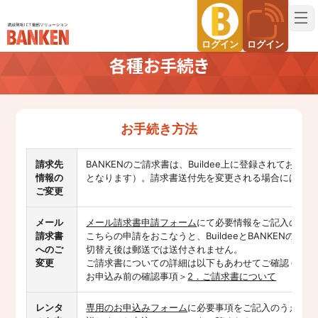
建設現場ICT機器ソリューション BANKEN（バンケン）
ログイン
ログイン
各種お手続き
お手続き方法
請求先
BANKENのご請求書は、Buildee上に登録されており
情報の
となります）。請求書送付先を変更される場合には、Bui
ご変更
メール
メール請求書申請フォーム
にて必要情報をご記入のうえ
請求書
こちらの申請をおこなうと、BuildeeとBANKENの
へのご
切替え後は郵送では送付されません。
変更
ご請求書についての詳細は以下もあわせてご確認くださ
お申込み前の確認事項＞
2．ご請求書について
レンタ
専用のお申込みフォーム
に必要事項をご記入のうえ、お