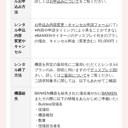
ルお申
詳しくは
お申込みについて
をご覧ください。
込み方
法
レンタ
お申込み内容変更・キャンセル申請フォーム
にて必要情
ル申込
※内容や申請タイミングにより承ることができない場合
内容
※BANKENサイネージのディスプレイ付きのプランの
変更や
の場合、キャンセル料金（変更含む）50,000円（税抜
キャン
セル
レンタ
機器を所定の返却先にご返却いただくとレンタル終了とな
ル終了
プランのみ、回収に伺いますので
ディスプレイ回収フォ
方法
さい。詳しくは
ご返却について
をご覧ください。
ご請求対象月に関しては、以下もあわせてご確認くださ
機器紛
BANKEN機器を紛失された場合速やかに
BANKENカス
失
またその際に以下の情報をあらかじめご準備いただくよ
・Buildee現場名
・現場ID
・機器種別
・数量
・現場担当者名