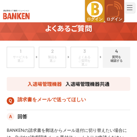
建設現場ICT機器ソリューション BANKEN（バンケン）
ログイン
ログイン
よくあるご質問
1
2
3
4
サービスを
製品を
よくある
質問を
選ぶ
選ぶ
ご質問を
確認する
選ぶ
入退場管理機器
入退場管理機器共通
請求書をメールで送ってほしい
回答
BANKENの請求書を郵送からメール送付に切り替えたい場合に