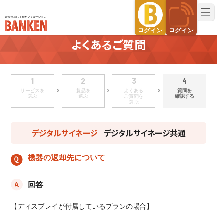
建設現場ICT機器ソリューション BANKEN（バンケン）
ログイン
ログイン
よくあるご質問
1
2
3
4
サービスを
製品を
よくある
質問を
選ぶ
選ぶ
ご質問を
確認する
選ぶ
デジタルサイネージ
デジタルサイネージ共通
機器の返却先について
回答
【ディスプレイが付属しているプランの場合】