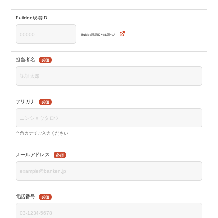
Buildee現場ID
Buildee現場IDとは/調べ方
担当者名
必須
フリガナ
必須
全角カナでご入力ください
メールアドレス
必須
電話番号
必須