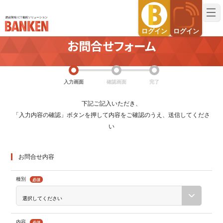
建設現場ICT機器ソリューション BANKEN（バンケン）
ログイン
ログイン
お問合せフォーム
入力画面
確認画面
完了
下記ご記入いただき、
「入力内容の確認」ボタンを押して内容をご確認のうえ、送信してくださ
い
お問合せ内容
種別
必須
内容
必須