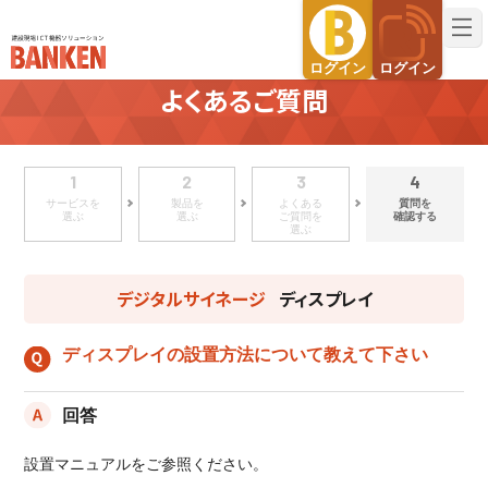
建設現場ICT機器ソリューション BANKEN（バンケン）
ログイン
ログイン
よくあるご質問
1
2
3
4
サービスを
製品を
よくある
質問を
選ぶ
選ぶ
ご質問を
確認する
選ぶ
デジタルサイネージ
ディスプレイ
ディスプレイの設置方法について教えて下さい
回答
設置マニュアルをご参照ください。