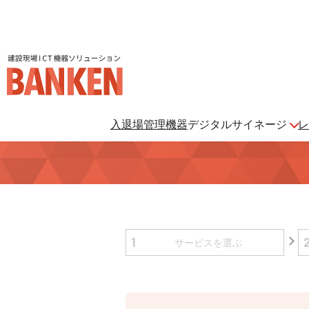
建設現場ICT機器ソリューション BANKEN（バンケン）
入退場管理機器
デジタルサイネージ
レ
デジタルサイネージ
ご利用ガイド
一覧はこちら
1
サービスを
選ぶ
さよなら、紙マニフェスト
「産廃管理業務をとことんラクにする」
クラウドサービスです。
BANKENサイネ
ージ