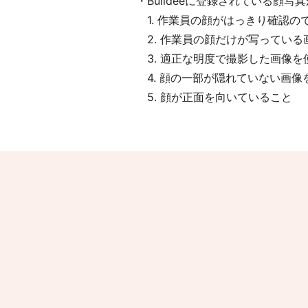
・Buildeeに登録されている顔
す。
1. 作業員の顔がはっきり確認の
リモボードとは
2. 作業員の顔だけが写っている
特長・できること
ご利用シーン
3. 適正な明度で撮影した画像を
機器のご返却に
仕様・料金
ご利
ついて
用までの流れ
よ
4. 顔の一部が隠れていない画像
くあるご質問
5. 顔が正面を向いていること
ご請求について
よくあるご質問