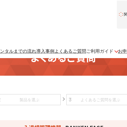
ンタルまでの流れ
導入事例
よくあるご質問
ご利用ガイド
お申
よくあるご質問
2
3
製品を
選ぶ
よくある
ご質問を
選ぶ
建設現場をICTでスマートに
建設現場における
施工管理業務をサポートするサービスです。