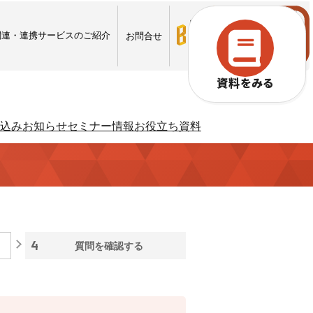
ロ
ロ
グ
グ
関連・連携サービスのご紹介
お問合せ
イ
イ
ン
ン
資料をみる
込み
お知らせ
セミナー情報
お役立ち資料
4
質問を
確認する
入退場も、調整会議も、もっとラクに
Buildeeと連携した機器及び
システムを提供するサービスです。