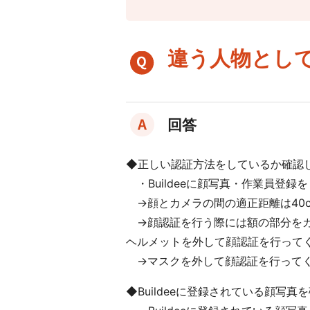
サービスサイトを見る
各種お手続き
違う人物とし
Buildeeとのシームレスな連携を通じて現場
情報の見える化と共有をスマートに実現し
ます。
CO₂排出量を「見える化」してみる？
BANKENサイネー
ジとは
特長・で
建設業界に特化したCO₂排出量の算出・可視化が可能
回答
きること
ご利用
な新しいクラウドサービスです。
お申込みについ
シーン
て
仕様・料金
よく
◆正しい認証方法をしているか確認
あるご質問
サービスサイトを見る
・Buildeeに顔写真・作業員登
→顔とカメラの間の適正距離は40
リモボード
→顔認証を行う際には額の部分をカ
ヘルメットを外して顔認証を行って
機器の配送につ
→マスクを外して顔認証を行って
いて
スムーズな分散朝礼を可能にし、移動時間
◆Buildeeに登録されている顔写真
を削減して現場の生産性向上に貢献しま