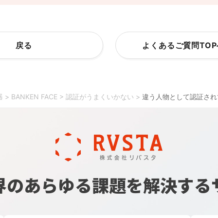
戻る
よくあるご質問TO
器
>
BANKEN FACE
>
認証がうまくいかない
>
違う人物として認証され
界のあらゆる課題を
解決する