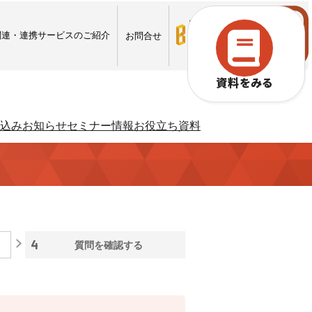
ロ
ロ
グ
グ
関連・連携サービスのご紹介
お問合せ
イ
イ
ン
ン
資料をみる
込み
お知らせ
セミナー情報
お役立ち資料
4
質問を
確認する
入退場も、調整会議も、もっとラクに
Buildeeと連携した機器及び
システムを提供するサービスです。