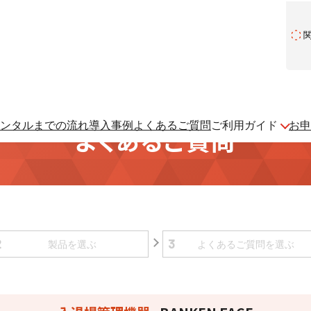
ンタルまでの流れ
導入事例
よくあるご質問
ご利用ガイド
お申
よくあるご質問
2
3
製品を
選ぶ
よくある
ご質問を
選ぶ
建設現場をICTでスマートに
建設現場における
施工管理業務をサポートするサービスです。