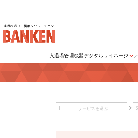
建設現場ICT機器ソリューション BANKEN（バンケン）
入退場管理機器
デジタルサイネージ
レ
デジタルサイネージ
ご利用ガイド
一覧はこちら
1
サービスを
選ぶ
さよなら、紙マニフェスト
「産廃管理業務をとことんラクにする」
クラウドサービスです。
BANKENサイネ
ージ