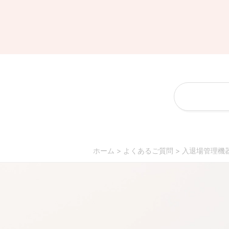
す。
リモボードとは
特長・できること
ご利用シーン
機器のご返却に
仕様・料金
ご利
ついて
用までの流れ
よ
くあるご質問
ご請求について
ホーム
>
よくあるご質問
>
入退場管理機
よくあるご質問