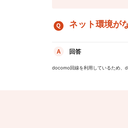
サービスサイトを見る
各種お手続き
ネット環境が
Buildeeとのシームレスな連携を通じて現場
情報の見える化と共有をスマートに実現し
ます。
CO₂排出量を「見える化」してみる？
BANKENサイネー
ジとは
特長・で
建設業界に特化したCO₂排出量の算出・可視化が可能
回答
きること
ご利用
な新しいクラウドサービスです。
お申込みについ
シーン
て
仕様・料金
よく
docomo回線を利用しているため、
あるご質問
サービスサイトを見る
リモボード
機器の配送につ
いて
スムーズな分散朝礼を可能にし、移動時間
を削減して現場の生産性向上に貢献しま