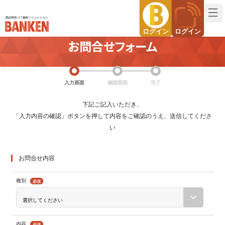
建設現場ICT機器ソリューション BANKEN（バンケン）
ログイン
ログイン
お問合せフォーム
入力画面
確認画面
完了
下記ご記入いただき、
「入力内容の確認」ボタンを押して内容をご確認のうえ、送信してくださ
い
お問合せ内容
種別
必須
内容
必須