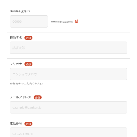
Buildee現場ID
Buildee現場IDとは/調べ方
担当者名
必須
フリガナ
必須
全角カナでご入力ください
メールアドレス
必須
電話番号
必須